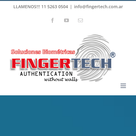
Skip
LLAMENOS!!! 11 5263 0504
|
info@fingertech.com.ar
to
Facebook
YouTube
Email
content