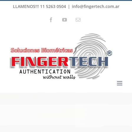
Skip
LLAMENOS!!! 11 5263 0504
|
info@fingertech.com.ar
to
Facebook
YouTube
Email
content