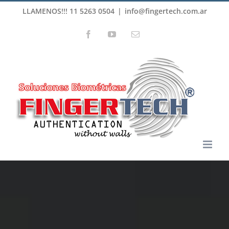
Skip
LLAMENOS!!! 11 5263 0504
|
info@fingertech.com.ar
to
Facebook
YouTube
Email
content